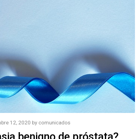
bre 12, 2020
by
comunicados
asia benigno de próstata?