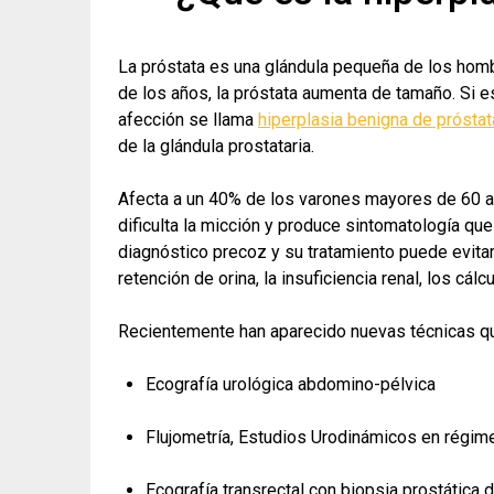
La próstata es una glándula pequeña de los homb
de los años, la próstata aumenta de tamaño. Si 
afección se llama
hiperplasia benigna de próstat
de la glándula prostataria.
Afecta a un 40% de los varones mayores de 60 
dificulta la micción y produce sintomatología que
diagnóstico precoz y su tratamiento puede evita
retención de orina, la insuficiencia renal, los cál
Recientemente han aparecido nuevas técnicas q
Ecografía urológica abdomino-pélvica
Flujometría, Estudios Urodinámicos en régim
Ecografía transrectal con biopsia prostática 