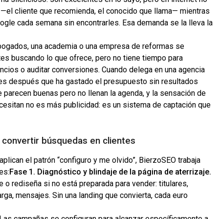
 —el cliente que recomienda, el conocido que llama— mientras
gle cada semana sin encontrarles. Esa demanda se la lleva la
 abogados, una academia o una empresa de reformas se
tes buscando lo que ofrece, pero no tiene tiempo para
nuncios o auditar conversiones. Cuando delega en una agencia
es después que ha gastado el presupuesto sin resultados
e parecen buenas pero no llenan la agenda, y la sensación de
cesitan no es más publicidad: es un sistema de captación que
 convertir búsquedas en clientes
plican el patrón “configuro y me olvido”, BierzoSEO trabaja
es:
Fase 1. Diagnóstico y blindaje de la página de aterrizaje.
e o rediseña si no está preparada para vender: titulares,
arga, mensajes. Sin una landing que convierta, cada euro
Las campañas se configuran para alcanzar específicamente a