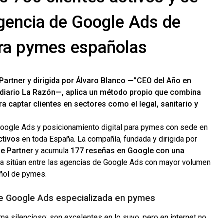
gencia de Google Ads de
ara pymes españolas
artner y dirigida por Álvaro Blanco —”CEO del Año en
l diario La Razón—, aplica un método propio que combina
 captar clientes en sectores como el legal, sanitario y
oogle Ads y posicionamiento digital para pymes con sede en
ctivos
en toda España. La compañía, fundada y dirigida por
e Partner
y acumula
177 reseñas en Google con una
 la sitúan entre las agencias de Google Ads con mayor volumen
ñol de pymes.
de Google Ads especializada en pymes
 silencioso: son excelentes en lo suyo, pero en internet no