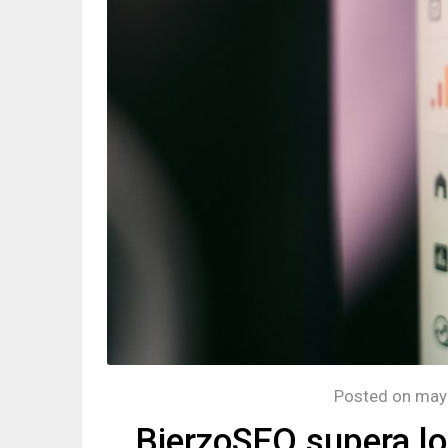
Posted on
may
BierzoSEO supera lo