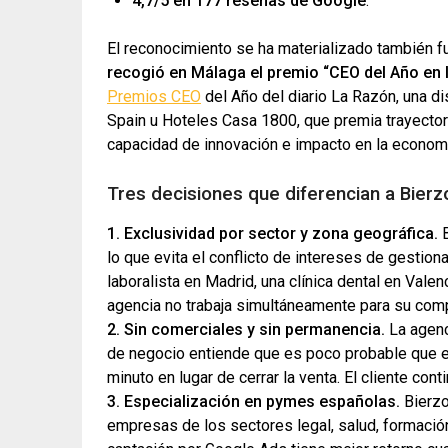
4,7/5 en 177 reseñas de Google
.
El reconocimiento se ha materializado también fue
recogió en Málaga el premio “CEO del Año en I
Premios CEO
del Año del diario La Razón, una dis
Spain u Hoteles Casa 1800, que premia trayector
capacidad de innovación e impacto en la economí
Tres decisiones que diferencian a Bierz
1. Exclusividad por sector y zona geográfica.
B
lo que evita el conflicto de intereses de gesti
laboralista en Madrid, una clínica dental en Val
agencia no trabaja simultáneamente para su comp
2. Sin comerciales y sin permanencia.
La agenc
de negocio entiende que es poco probable que el 
minuto en lugar de cerrar la venta. El cliente con
3. Especialización en pymes españolas.
Bierzo
empresas de los sectores legal, salud, formación