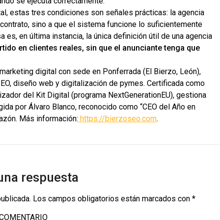
ando se ejecuta correctamente.
al, estas tres condiciones son señales prácticas: la agencia
 contrato, sino a que el sistema funcione lo suficientemente
 es, en última instancia, la única definición útil de una agencia
rtido en clientes reales, sin que el anunciante tenga que
arketing digital con sede en Ponferrada (El Bierzo, León),
EO, diseño web y digitalización de pymes. Certificada como
izador del Kit Digital (programa NextGenerationEU), gestiona
igida por Álvaro Blanco, reconocido como “CEO del Año en
 Razón. Más información:
https://bierzoseo.com
.
una respuesta
publicada.
Los campos obligatorios están marcados con
*
COMENTARIO