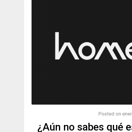
Posted on
ener
¿Aún no sabes qué 