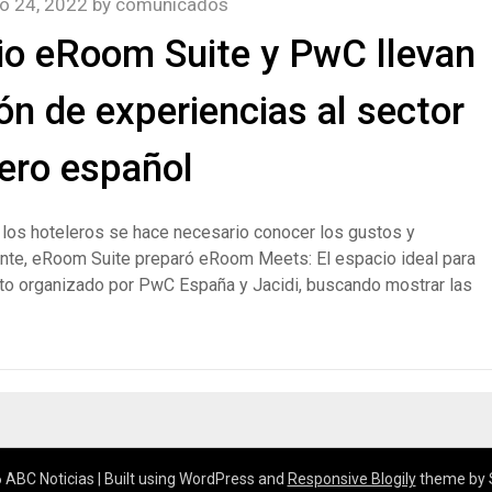
o 24, 2022
by
comunicados
io eRoom Suite y PwC llevan
ón de experiencias al sector
ero español
ra los hoteleros se hace necesario conocer los gustos y
nte, eRoom Suite preparó eRoom Meets: El espacio ideal para
nto organizado por PwC España y Jacidi, buscando mostrar las
 ABC Noticias
| Built using WordPress and
Responsive Blogily
theme by 