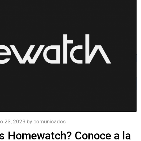
o 23, 2023
by
comunicados
es Homewatch? Conoce a la