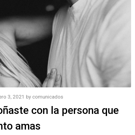
ero 3, 2021
by
comunicados
oñaste con la persona que
nto amas