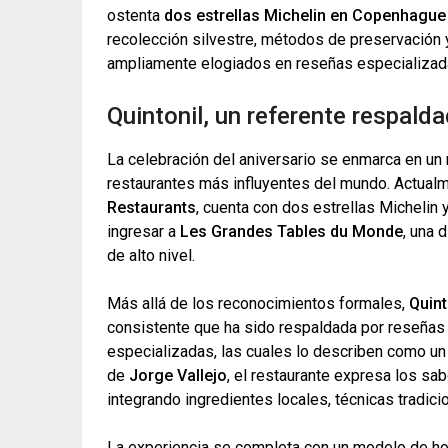
ostenta
dos estrellas Michelin en Copenhague
recolección silvestre, métodos de preservación 
ampliamente elogiados en reseñas especializadas 
Quintonil, un referente respald
La celebración del aniversario se enmarca en u
restaurantes más influyentes del mundo. Actualm
Restaurants
, cuenta con dos estrellas Michelin 
ingresar a
Les Grandes Tables du Monde
, una 
de alto nivel.
Más allá de los reconocimientos formales,
Quint
consistente que ha sido respaldada por reseñas 
especializadas, las cuales lo describen como un “
de
Jorge Vallejo
, el restaurante expresa los sa
integrando ingredientes locales, técnicas tradic
La experiencia se completa con un modelo de ho