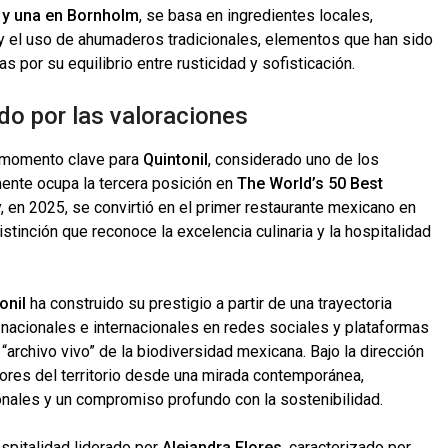
 y una en Bornholm
, se basa en ingredientes locales,
y el uso de ahumaderos tradicionales, elementos que han sido
por su equilibrio entre rusticidad y sofisticación.
ado por las valoraciones
n momento clave para
Quintonil
, considerado uno de los
ente ocupa la tercera posición en
The World’s 50 Best
y, en 2025, se convirtió en el primer restaurante mexicano en
distinción que reconoce la excelencia culinaria y la hospitalidad
onil
ha construido su prestigio a partir de una trayectoria
nacionales e internacionales en redes sociales y plataformas
archivo vivo” de la biodiversidad mexicana. Bajo la dirección
bores del territorio desde una mirada contemporánea,
ionales y un compromiso profundo con la sostenibilidad.
spitalidad liderado por
Alejandra Flores
, caracterizado por