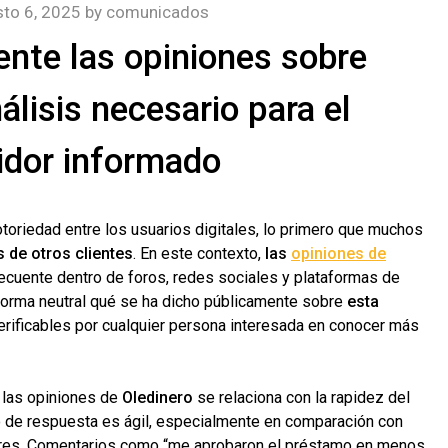
to 6, 2025
by
comunicados
nte las opiniones sobre
álisis necesario para el
dor informado
toriedad entre los usuarios digitales, lo primero que muchos
s de otros clientes
. En este contexto,
las
opiniones de
recuente dentro de foros, redes sociales y plataformas de
 forma neutral qué se ha dicho públicamente sobre
esta
erificables por cualquier persona interesada en conocer más
 las opiniones de
Oledinero
se relaciona con la rapidez del
o de respuesta es ágil, especialmente en comparación con
ares. Comentarios como “me aprobaron el préstamo en menos