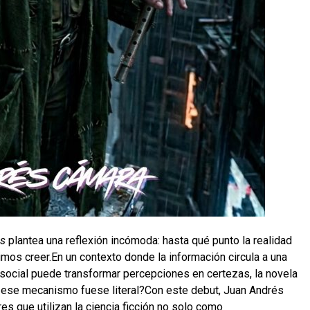
as
plantea una reflexión incómoda: hasta qué punto la realidad
os creer.En un contexto donde la información circula a una
 social puede transformar percepciones en certezas, la novela
i ese mecanismo fuese literal?Con este debut, Juan Andrés
s que utilizan la ciencia ficción no solo como