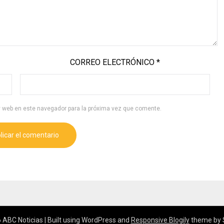
CORREO ELECTRÓNICO
*
y web en este navegador para la próxima vez que comente.
 ABC Noticias
| Built using WordPress and
Responsive Blogily
theme by 