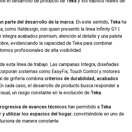
ntre el desarrollo de producto de
Teka
y los hábitos reales de
 parte del desarrollo de la marca
. En este sentido,
Teka
ha
, como Italdesign, con quien presentó la línea Infinity G1 |
n integra acabados premium, atención al detalle y una paleta
bre, evidenciando la capacidad de Teka para combinar
ntornos profesionales de alta visibilidad.
de esta línea de trabajo. Las campanas Integra, diseñadas
 incorporan sistemas como EasyFix, Touch Control y motores
al de grifería combina
criterios de durabilidad, acabados
 En cada caso, el desarrollo de producto busca responder a
isual, un rasgo constante en la evolución de
Teka
.
progresiva de avances técnicos
han permitido a
Teka
 y utilizar los espacios del hogar
, convirtiéndole en uno de
luciona de manera constante.