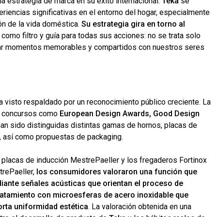
la estrategia de marca en su éxito internacional.
Teka
se
iencias significativas en el entorno del hogar, especialmente
ón de la vida doméstica.
Su estrategia gira en torno al
 como filtro y guía para todas sus acciones: no se trata solo
litar momentos memorables y compartidos con nuestros seres
a visto respaldado por un reconocimiento público creciente. La
n concursos como
European Design Awards, Good Design
han sido distinguidas distintas gamas de hornos, placas de
n, así como propuestas de packaging.
as placas de inducción MestrePaeller y los fregaderos Fortinox
trePaeller,
los consumidores valoraron una función que
iante señales acústicas que orientan el proceso de
ratamiento con microesferas de acero inoxidable que
porta uniformidad estética
. La valoración obtenida en una