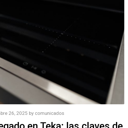
bre 26, 2025
by
comunicados
legado en Teka: las claves de