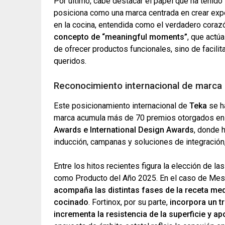
Por último, cabe destacar el papel que ha tenido 
posiciona como una marca centrada en crear exper
en la cocina, entendida como el verdadero coraz
concepto de “meaningful moments”
, que actúa
de ofrecer productos funcionales, sino de faci
queridos.
Reconocimiento internacional de marca
Este posicionamiento internacional de
Teka
se h
marca acumula más de 70 premios otorgados e
Awards e International Design Awards
, donde 
inducción, campanas y soluciones de integració
Entre los hitos recientes figura la elección de l
como Producto del Año 2025. En el caso de Mes
acompaña las distintas fases de la receta med
cocinado
. Fortinox, por su parte,
incorpora un t
incrementa la resistencia de la superficie y a