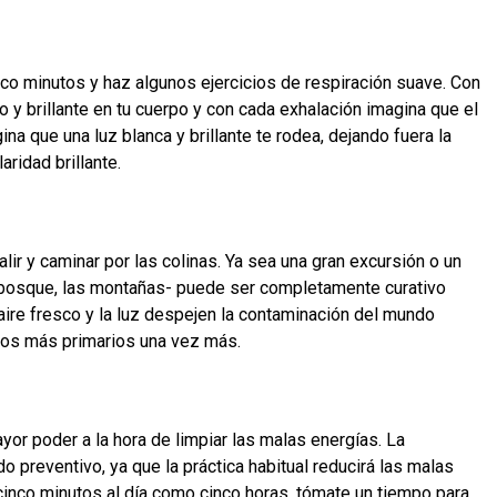
inco minutos y haz algunos ejercicios de respiración suave. Con
o y brillante en tu cuerpo y con cada exhalación imagina que el
a que una luz blanca y brillante te rodea, dejando fuera la
ridad brillante.
ir y caminar por las colinas. Ya sea una gran excursión o un
el bosque, las montañas- puede ser completamente curativo
l aire fresco y la luz despejen la contaminación del mundo
dos más primarios una vez más.
or poder a la hora de limpiar las malas energías. La
preventivo, ya que la práctica habitual reducirá las malas
 cinco minutos al día como cinco horas, tómate un tiempo para