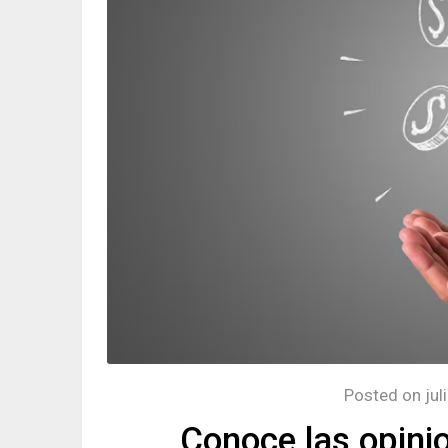
Posted on
jul
Conoce las opinio